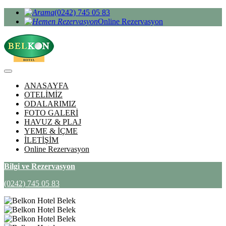
(0242) 745 05 83
Online Rezervasyon
ANASAYFA
OTELİMİZ
ODALARIMIZ
FOTO GALERİ
HAVUZ & PLAJ
YEME & İÇME
İLETİŞİM
Online Rezervasyon
Bilgi ve Rezervasyon
(0242) 745 05 83