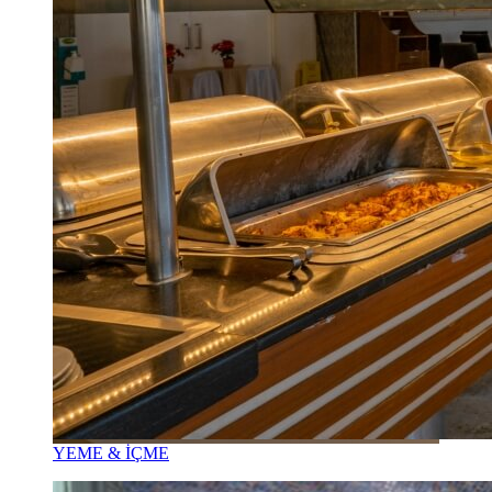
YEME & İÇME